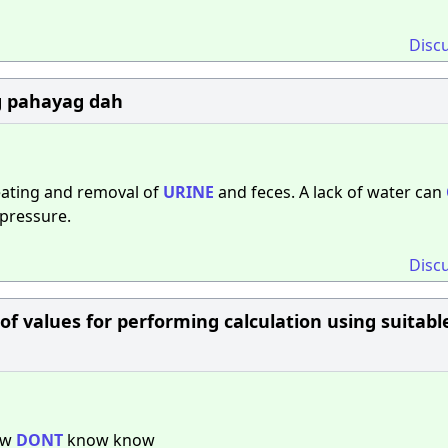
Disc
g pahayag dah​
ating and removal of
URINE
and feces. A lack of water can
 pressure.
Disc
of values for performing calculation using suitabl
ow
DONT
know know