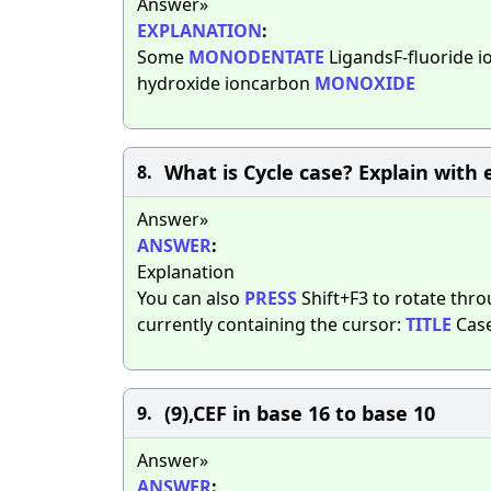
Answer»
EXPLANATION
:
Some
MONODENTATE
LigandsF-fluoride 
hydroxide ioncarbon
MONOXIDE
What is Cycle case? Explain with 
8.
Answer»
ANSWER
:
Explanation
You can also
PRESS
Shift+F3 to rotate thr
currently containing the cursor:
TITLE
Case
(9),CEF in base 16 to base 10​
9.
Answer»
ANSWER
: