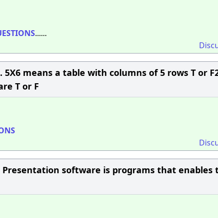
ESTIONS
......
Disc
.1. 5X6 means a table with columns of 5 rows T or F
e T or F​
ONS
Disc
3. Presentation software is programs that enables 