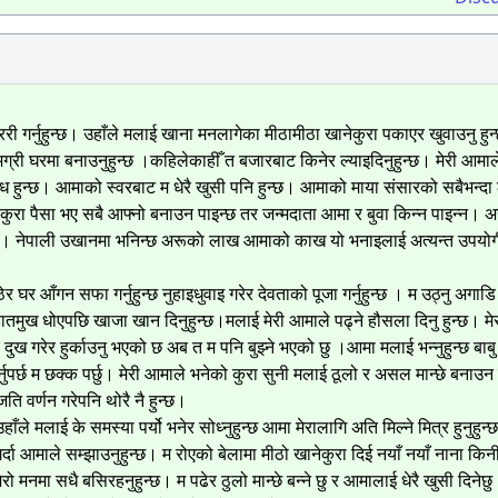
राम्ररी गर्नुहुन्छ। उहाँले मलाई खाना मनलागेका मीठामीठा खानेकुरा पकाएर खुवाउनु हुन
मग्री घरमा बनाउनुहुन्छ ।कहिलेकाहीँ त बजारबाट किनेर ल्याइदिनुहुन्छ। मेरी आमा
ुग्ध हुन्छ। आमाको स्वरबाट म धेरै खुसी पनि हुन्छ। आमाको माया संसारको सबैभन्दा 
बै कुरा पैसा भए सबै आफ्नो बनाउन पाइन्छ तर जन्मदाता आमा र बुवा किन्न पाइन्न। अ
ुन्छ। नेपाली उखानमा भनिन्छ अरूकाे लाख आमाको काख यो भनाइलाई अत्यन्त उपयोग
ठेर घर आँगन सफा गर्नुहुन्छ नुहाइधुवाइ गरेर देवताको पूजा गर्नुहुन्छ । म उठ्नु अगाडि 
ातमुख धोएपछि खाजा खान दिनुहुन्छ।मलाई मेरी आमाले पढ्ने हौसला दिनु हुन्छ। मे
 दुख गरेर हुर्काउनु भएको छ अब त म पनि बुझ्ने भएको छु ।आमा मलाई भन्नुहुन्छ बाबु 
म गर्नुपर्छ म छक्क पर्छु। मेरी आमाले भनेको कुरा सुनी मलाई ठूलो र असल मान्छे बनाउन 
ति वर्णन गरेपनि थोरै नै हुन्छ।
ँले मलाई के समस्या पर्यो भनेर सोध्नुहुन्छ आमा मेरालागि अति मिल्ने मित्र हुनुहुन्छ
र्दा आमाले सम्झाउनुहुन्छ। म रोएको बेलामा मीठो खानेकुरा दिई नयाँ नयाँ नाना कि
ेरो मनमा सधै बसिरहनुहुन्छ। म पढेर ठुलो मान्छे बन्ने छु र आमालाई धेरै खुसी दिनेछ