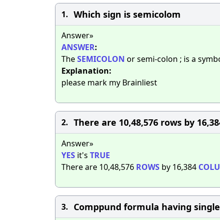
Which sign is semicolom​
1.
Answer»
ANSWER
:
The
SEMICOLON
or semi-colon ; is a symb
Explanation:
please mark my Brainliest
There are 10,48,576 rows by 16,384
2.
Answer»
YES
it's
TRUE
There are 10,48,576
ROWS
by 16,384
COL
Comppund formula having single
3.