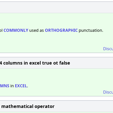
ol
COMMONLY
used as
ORTHOGRAPHIC
punctuation.
Disc
 columns in excel true ot false​
UMNS
in
EXCEL
.
Disc
 mathematical operator​