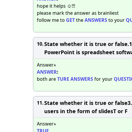
hope it helps ☺️!!!
please mark the answer as brainliest
follow me to
GET
the
ANSWERS
to your
QU
State whether it is true or false
10.
PowerPoint is spreadsheet softwar
Answer»
ANSWER
:
both are
TURE
ANSWERS
for your
QUESTI
State whether it is true or false
11.
users in the form of slidesT or F​
Answer»
TRUE