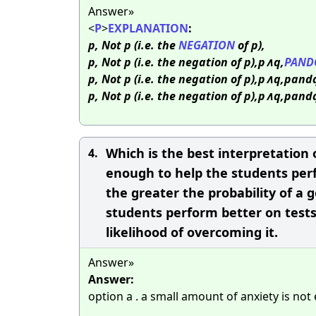
Answer»
<
P
>
EXPLANATION
:
p, Not p (i.e. the
NEGATION
of p),
p, Not p (i.e. the negation of p),p∧q,
PAND
p, Not p (i.e. the negation of p),p∧q,pan
p, Not p (i.e. the negation of p),p∧q,pa
Which is the best interpretation 
4.
enough to help the students perf
the greater the probability of a 
students perform better on tests.
likelihood of overcoming it.​
Answer»
Answer:
option a . a small amount of anxiety is no