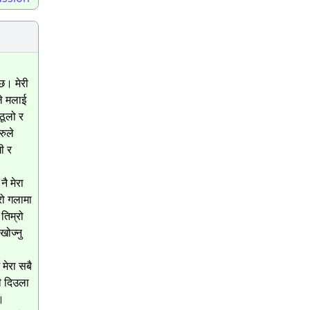
्छ। मेरी
ले मलाई
ठूलो र
रुले
ी र
नै मेरा
रो गलामा
तिम्रो
खोज्नु
 मेरा सबै
नी दिउला
ु।