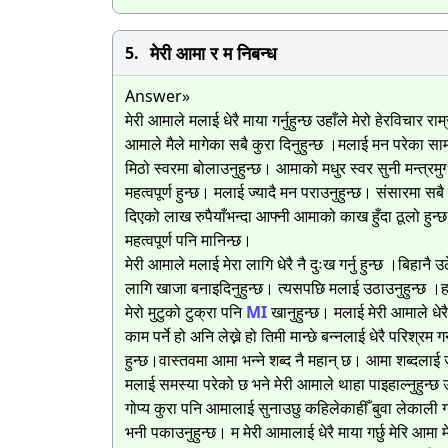
मेरी आमा र म निबन्ध​
5.
Answer»
मेरी आमाले मलाई धेरै माया गर्नुहुन्छ उहाँले मेरो हेरविचार 
आमाले मैले मागेका सबै कुरा दिनुहुन्छ ।मलाई मन परेका सा
मिठो स्वरमा बोलाउनुहुन्छ। आमाको मधुर स्वर सुनी मन्त्रम
महत्वपूर्ण हुन्छ। मलाई ज्यादै मन पराउनुहुन्छ। संसारमा स
दिएको लाख रुपैयाँभन्दा आफ्नी आमाको काख हुँदा ठूलो ह
महत्वपूर्ण पनि मानिन्छ।
मेरी आमाले मलाई मेरा लागि धेरै नै दुःख गर्नु हुन्छ ।बिहानै उ
लागि खाजा बनाइदिनुहुन्छ। त्यसपछि मलाई उठाउनुहुन्छ ।ह
मेरो मुटुको टुक्रा पनि
MI
खानुहुन्छ। मलाई मेरी आमाले धेरै
काम पर्ने हो अनि लेख्ने हो तिमी मान्छे बन्नलाई धेरै परिश्र
हुन्छ।वास्तवमा आमा भन्ने शब्द नै महान् छ। आमा शब्दलाई ज
मलाई समस्या परेको छ भने मेरी आमाले थाहा पाइहाल्नुहुन्छ उहा
गोप्य कुरा पनि आमालाई सुनाउछु कहिलेकाहीँ बुवा लेकाली ग
भनी पकाउनुहुन्छ। म मेरी आमालाई धेरै माया गर्छु मेरि आमा म