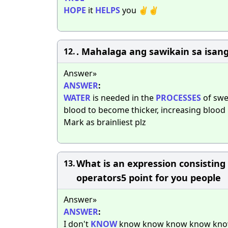
HOPE
it
HELPS
you ✌️✌️
. Mahalaga ang sawikain sa isan
12.
Answer»
ANSWER
:
WATER
is needed in the
PROCESSES
of swe
blood to become thicker, increasing blood
Mark as brainliest plz
What is an expression consisting 
13.
operators5 point for you people​
Answer»
ANSWER
:
I don't
KNOW
know know know know kn