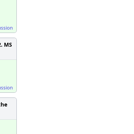
ussion
2. MS
ussion
the