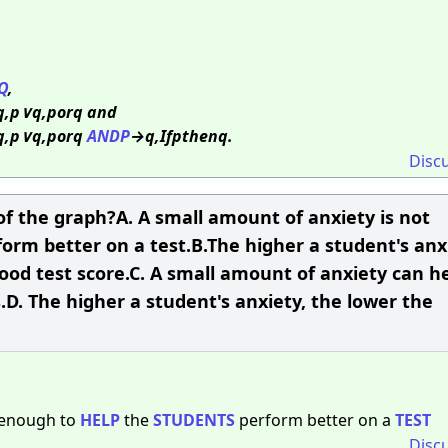
Q
,
dq,p∨q,porq and
ndq,p∨q,porq
ANDP
→q,Ifpthenq.
Disc
of the graph?A. A small amount of anxiety is not
orm better on a test.B.The higher a student's anx
good test score.C. A small amount of anxiety can h
D. The higher a student's anxiety, the lower the
t enough to
HELP
the
STUDENTS
perform better on a
TEST
Disc