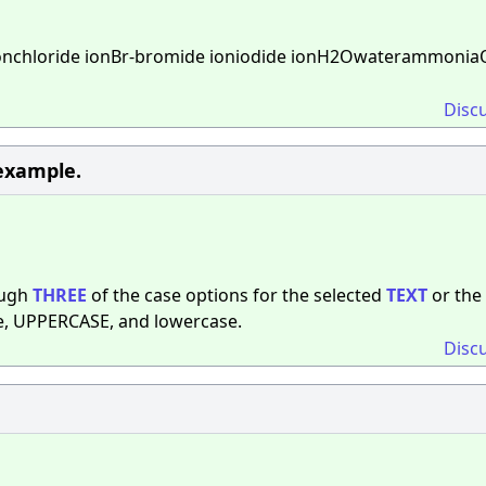
ionchloride ionBr-bromide ioniodide ionH2Owaterammonia
Disc
example.​
ough
THREE
of the case options for the selected
TEXT
or the
, UPPERCASE, and lowercase.
Disc